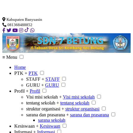
Loading...
Kabupaten Banyuasin
081368488852
≡ Menu
Home
PTK +
PTK
STAFF +
STAFF
GURU +
GURU
Profil +
Profil
Visi misi sekolah +
Visi misi sekolah
tentang sekolah +
tentang sekolah
struktur organisasi +
struktur organisasi
sarana dan prasarana +
sarana dan prasarana
sarana sekolah
Kesiswaan +
Kesiswaan
Informasi +
Informasi