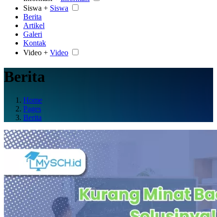
Siswa +
Siswa
Berita
Artikel
Galeri
Kontak
Video +
Video
Berita
Home
Pages
Berita